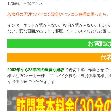
お気軽にご相談下さい。
若松町の周辺でパソコン設定やパソコン修理に困ったら、
インターネットが繋がらない、WiFiが繋がらない、PC
ない、変な画面が出てきて邪魔、ウイルス？などなど困っ
お電話は直
代表:
2003年から23年間の豊富な経験
で親切丁寧に作業させて
様々なPCメーカー様、プロバイダ様や回線提供業者様、
を提供させていただきます。