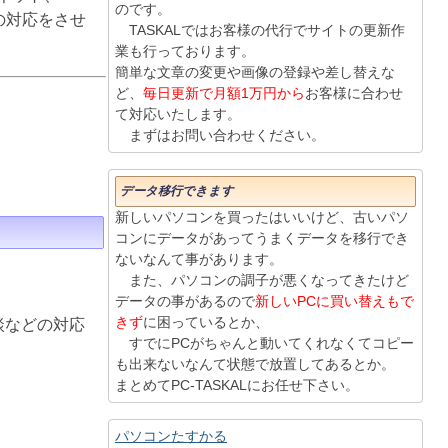
のです。
りの対応をさせ
TASKALではお客様の代行でサイトの更新作
業も行っております。
簡単な文章の変更や画像の登録や差し替えな
ど、
毎日更新で月額1万円から
お客様に合わせ
て対応いたします。
まずはお問い合わせください。
データ移行できます
新しいパソコンを買ったはいいけど、古いパソ
コンにデータがあってうまくデータを移行でき
ないなんて事があります。
また、パソコンの調子が悪くなってきたけど
データの事があるので
新しいPCに買い替えもで
きず
に困っているとか、
談などの対応
すでにPCがちゃんと動いてくれなくてコピー
も出来ないなんて状態で放置してあるとか。
まとめてPC-TASKALにお任せ下さい。
パソコンたすかる