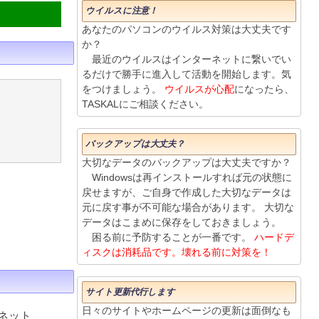
ウイルスに注意！
あなたのパソコンのウイルス対策は大丈夫です
か？
最近のウイルスはインターネットに繋いでい
るだけで勝手に進入して活動を開始します。気
をつけましょう。
ウイルスが心配
になったら、
TASKALにご相談ください。
バックアップは大丈夫？
大切なデータのバックアップは大丈夫ですか？
Windowsは再インストールすれば元の状態に
戻せますが、ご自身で作成した大切なデータは
元に戻す事が不可能な場合があります。 大切な
データはこまめに保存をしておきましょう。
困る前に予防することが一番です。
ハードデ
ィスクは消耗品です。壊れる前に対策を！
サイト更新代行します
日々のサイトやホームページの更新は面倒なも
ネット、