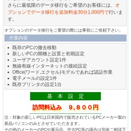
さらに最低限のデータ移行をご希望のお客様には、
オ
プションでデータ移行を追加料金30分1,000円で
行いま
す。
オプションのデータ移行をご要望の際には事前にご依頼下さい。
作業内容
既存のPCの撤去移動
新しいPCの開梱と設置と初期設定
ユーザアカウント設定1件
無線有線インターネットの接続設定
Office(ワード,エクセル)モデルであれば認証作業
電子メールの設定1件
既存プリンタの設定1台
基 本 設 定
訪問料込み ９,８００円
注：対象の新しいPCは日本国内で販売されているPCメーカー製の
新品パソコンのみとさせていただきます。
その他のメーカーのPCや展示品、中古PC等の場合は別途ご相談下