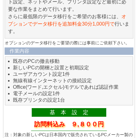
ト設定、ネットやメール、プリンタ設定など最初に必
要な作業をまとめて行います。
さらに最低限のデータ移行をご希望のお客様には、
オ
プションでデータ移行を追加料金30分1,000円で
行いま
す。
オプションのデータ移行をご要望の際には事前にご依頼下さい。
作業内容
既存のPCの撤去移動
新しいPCの開梱と設置と初期設定
ユーザアカウント設定1件
無線有線インターネットの接続設定
Office(ワード,エクセル)モデルであれば認証作業
電子メールの設定1件
既存プリンタの設定1台
基 本 設 定
訪問料込み ９,８００円
注：対象の新しいPCは日本国内で販売されているPCメーカー製の