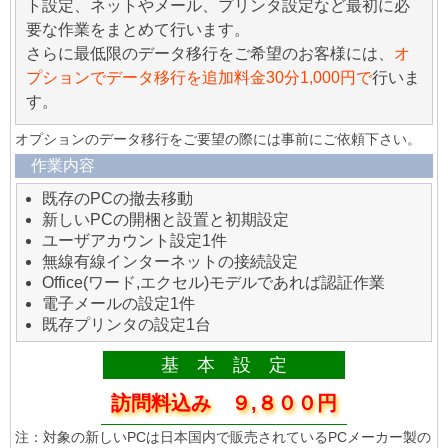
ト設定、ネットやメール、プリンタ設定など最初に必
要な作業をまとめて行います。
さらに最低限のデータ移行をご希望のお客様には、
オ
プションでデータ移行を追加料金30分1,000円で
行いま
す。
オプションのデータ移行をご要望の際には事前にご依頼下さい。
作業内容
既存のPCの撤去移動
新しいPCの開梱と設置と初期設定
ユーザアカウント設定1件
無線有線インターネットの接続設定
Office(ワード,エクセル)モデルであれば認証作業
電子メールの設定1件
既存プリンタの設定1台
基 本 設 定
訪問料込み ９,８００円
注：対象の新しいPCは日本国内で販売されているPCメーカー製の