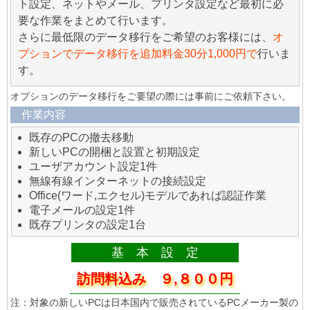
ト設定、ネットやメール、プリンタ設定など最初に必
要な作業をまとめて行います。
さらに最低限のデータ移行をご希望のお客様には、
オ
プションでデータ移行を追加料金30分1,000円で
行いま
す。
オプションのデータ移行をご要望の際には事前にご依頼下さい。
作業内容
既存のPCの撤去移動
新しいPCの開梱と設置と初期設定
ユーザアカウント設定1件
無線有線インターネットの接続設定
Office(ワード,エクセル)モデルであれば認証作業
電子メールの設定1件
既存プリンタの設定1台
基 本 設 定
訪問料込み ９,８００円
注：対象の新しいPCは日本国内で販売されているPCメーカー製の