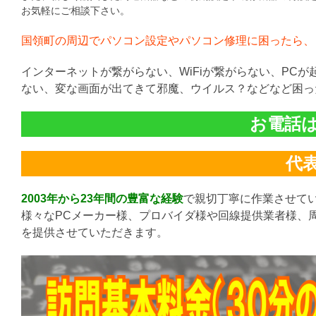
お気軽にご相談下さい。
国領町の周辺でパソコン設定やパソコン修理に困ったら、
インターネットが繋がらない、WiFiが繋がらない、PC
ない、変な画面が出てきて邪魔、ウイルス？などなど困っ
お電話は直
代表:
2003年から23年間の豊富な経験
で親切丁寧に作業させて
様々なPCメーカー様、プロバイダ様や回線提供業者様、
を提供させていただきます。