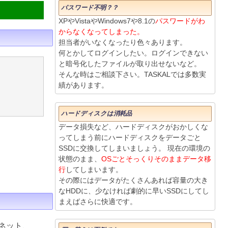
パスワード不明？？
XPやVistaやWindows7や8.1の
パスワードがわ
からなくなってしまった。
担当者がいなくなったり色々あります。
何とかしてログインしたい。ログインできない
と暗号化したファイルが取り出せないなど。
そんな時はご相談下さい。TASKALでは多数実
績があります。
ハードディスクは消耗品
データ損失など、ハードディスクがおかしくな
ってしまう前にハードディスクをデータごと
SSDに交換してしまいましょう。 現在の環境の
状態のまま、
OSごとそっくりそのままデータ移
行
してしまいます。
その際にはデータがたくさんあれば容量の大き
なHDDに、少なければ劇的に早いSSDにしてし
まえばさらに快適です。
ネット、