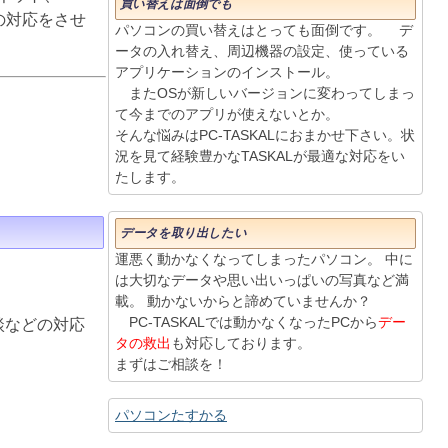
買い替えは面倒でも
りの対応をさせ
パソコンの買い替えはとっても面倒です。 デ
ータの入れ替え、周辺機器の設定、使っている
アプリケーションのインストール。
またOSが新しいバージョンに変わってしまっ
て今までのアプリが使えないとか。
そんな悩みはPC-TASKALにおまかせ下さい。状
況を見て経験豊かなTASKALが最適な対応をい
たします。
データを取り出したい
運悪く動かなくなってしまったパソコン。 中に
は大切なデータや思い出いっぱいの写真など満
載。 動かないからと諦めていませんか？
PC-TASKALでは動かなくなったPCから
デー
談などの対応
タの救出
も対応しております。
まずはご相談を！
パソコンたすかる