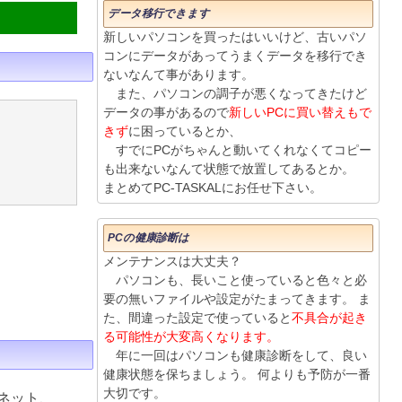
データ移行できます
新しいパソコンを買ったはいいけど、古いパソ
コンにデータがあってうまくデータを移行でき
ないなんて事があります。
また、パソコンの調子が悪くなってきたけど
データの事があるので
新しいPCに買い替えもで
きず
に困っているとか、
すでにPCがちゃんと動いてくれなくてコピー
も出来ないなんて状態で放置してあるとか。
まとめてPC-TASKALにお任せ下さい。
PCの健康診断は
メンテナンスは大丈夫？
パソコンも、長いこと使っていると色々と必
要の無いファイルや設定がたまってきます。 ま
た、間違った設定で使っていると
不具合が起き
る可能性が大変高くなります。
年に一回はパソコンも健康診断をして、良い
健康状態を保ちましょう。 何よりも予防が一番
大切です。
ネット、