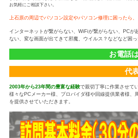
お気軽にご相談下さい。
上石原の周辺でパソコン設定やパソコン修理に困ったら、
インターネットが繋がらない、WiFiが繋がらない、PC
ない、変な画面が出てきて邪魔、ウイルス？などなど困っ
お電話は直
代表:
2003年から23年間の豊富な経験
で親切丁寧に作業させて
様々なPCメーカー様、プロバイダ様や回線提供業者様、
を提供させていただきます。