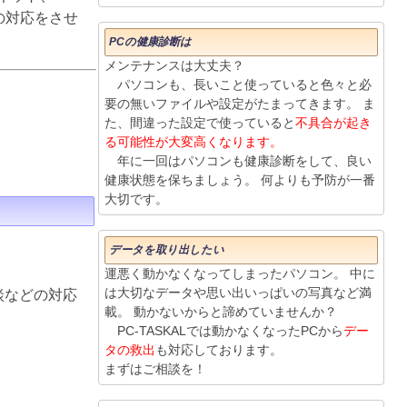
りの対応をさせ
PCの健康診断は
メンテナンスは大丈夫？
パソコンも、長いこと使っていると色々と必
要の無いファイルや設定がたまってきます。 ま
た、間違った設定で使っていると
不具合が起き
る可能性が大変高くなります。
年に一回はパソコンも健康診断をして、良い
健康状態を保ちましょう。 何よりも予防が一番
大切です。
データを取り出したい
運悪く動かなくなってしまったパソコン。 中に
は大切なデータや思い出いっぱいの写真など満
談などの対応
載。 動かないからと諦めていませんか？
PC-TASKALでは動かなくなったPCから
デー
タの救出
も対応しております。
まずはご相談を！