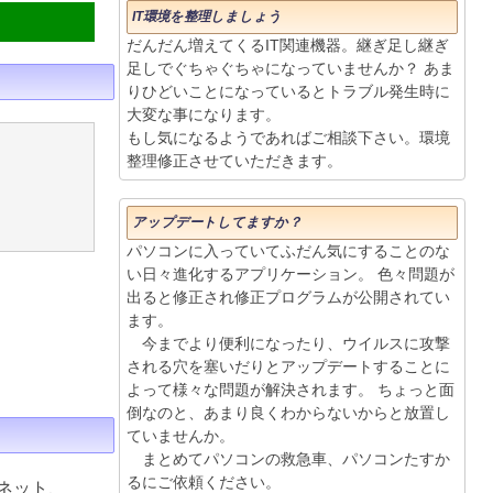
IT環境を整理しましょう
だんだん増えてくるIT関連機器。継ぎ足し継ぎ
足しでぐちゃぐちゃになっていませんか？ あま
りひどいことになっているとトラブル発生時に
大変な事になります。
もし気になるようであればご相談下さい。環境
整理修正させていただきます。
アップデートしてますか？
パソコンに入っていてふだん気にすることのな
い日々進化するアプリケーション。 色々問題が
出ると修正され修正プログラムが公開されてい
ます。
今までより便利になったり、ウイルスに攻撃
される穴を塞いだりとアップデートすることに
よって様々な問題が解決されます。 ちょっと面
倒なのと、あまり良くわからないからと放置し
ていませんか。
まとめてパソコンの救急車、パソコンたすか
るにご依頼ください。
ネット、