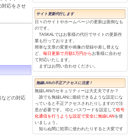
りの対応をさせ
サイト更新代行します
日々のサイトやホームページの更新は面倒なも
のです。
TASKALではお客様の代行でサイトの更新作
業も行っております。
簡単な文章の変更や画像の登録や差し替えな
ど、
毎日更新で月額1万円から
お客様に合わせ
て対応いたします。
まずはお問い合わせください。
無線LANの不正アクセスに注意！
無線LANのセキュリティーは大丈夫ですか？
誰でも無線LANに接続できるような設定にな
談などの対応
っていると不正アクセスされたりしますので注
意が必要です。 IDとパスワードを設定して
暗号
化通信を行うような設定で安全に無線LAN
を使
いましょう。
知らぬ間に犯罪に使われたりすると大変です