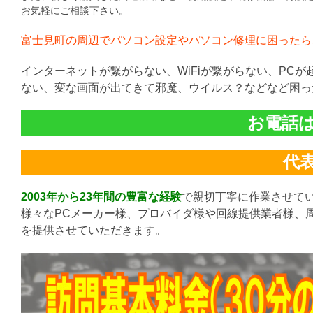
お気軽にご相談下さい。
富士見町の周辺でパソコン設定やパソコン修理に困ったら
インターネットが繋がらない、WiFiが繋がらない、PC
ない、変な画面が出てきて邪魔、ウイルス？などなど困っ
お電話は直
代表:
2003年から23年間の豊富な経験
で親切丁寧に作業させて
様々なPCメーカー様、プロバイダ様や回線提供業者様、
を提供させていただきます。