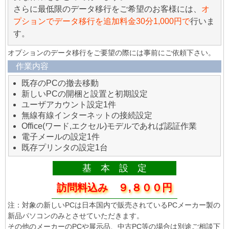
さらに最低限のデータ移行をご希望のお客様には、
オ
プションでデータ移行を追加料金30分1,000円で
行いま
す。
オプションのデータ移行をご要望の際には事前にご依頼下さい。
作業内容
既存のPCの撤去移動
新しいPCの開梱と設置と初期設定
ユーザアカウント設定1件
無線有線インターネットの接続設定
Office(ワード,エクセル)モデルであれば認証作業
電子メールの設定1件
既存プリンタの設定1台
基 本 設 定
訪問料込み ９,８００円
注：対象の新しいPCは日本国内で販売されているPCメーカー製の
新品パソコンのみとさせていただきます。
その他のメーカーのPCや展示品、中古PC等の場合は別途ご相談下