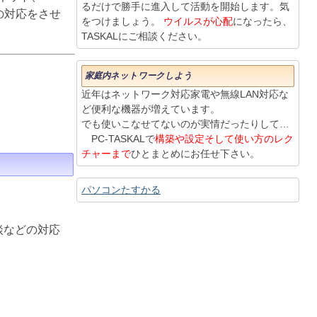
るだけで勝手に進入して活動を開始します。気
りの対応をさせ
をつけましょう。
ウイルスが心配
になったら、
TASKALにご相談ください。
家庭内ネットワークしよう
近年はネットワーク対応家電や無線LAN対応な
ど便利な機器が増えています。
でも使いこなせてないのが実情だったりして…
PC-TASKALで
構築や設定そして使い方のレク
チャーまで
ひとまとめにお任せ下さい。
パソコンたすかる
談などの対応