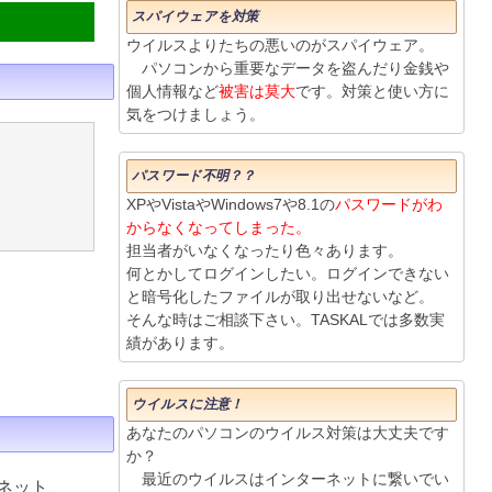
スパイウェアを対策
ウイルスよりたちの悪いのがスパイウェア。
パソコンから重要なデータを盗んだり金銭や
個人情報など
被害は莫大
です。対策と使い方に
気をつけましょう。
パスワード不明？？
XPやVistaやWindows7や8.1の
パスワードがわ
からなくなってしまった。
担当者がいなくなったり色々あります。
何とかしてログインしたい。ログインできない
と暗号化したファイルが取り出せないなど。
そんな時はご相談下さい。TASKALでは多数実
績があります。
ウイルスに注意！
あなたのパソコンのウイルス対策は大丈夫です
か？
最近のウイルスはインターネットに繋いでい
ネット、