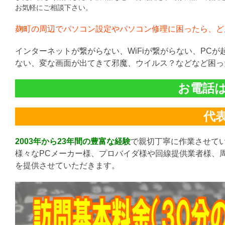
お気軽にご相談下さい。
麹町の周辺でパソコン設定やパソコン修理に困ったら、ど
インターネットが繋がらない、WiFiが繋がらない、PC
ない、変な画面が出てきて邪魔、ウイルス？などなど困っ
お電話は直
代表:
2003年から23年間の豊富な経験
で親切丁寧に作業させて
様々なPCメーカー様、プロバイダ様や回線提供業者様、
を提供させていただきます。