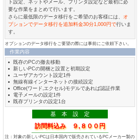
ト設定、ネットやメール、プリンタ設定など最初に必
要な作業をまとめて行います。
さらに最低限のデータ移行をご希望のお客様には、
オ
プションでデータ移行を追加料金30分1,000円で
行いま
す。
オプションのデータ移行をご要望の際には事前にご依頼下さい。
作業内容
既存のPCの撤去移動
新しいPCの開梱と設置と初期設定
ユーザアカウント設定1件
無線有線インターネットの接続設定
Office(ワード,エクセル)モデルであれば認証作業
電子メールの設定1件
既存プリンタの設定1台
基 本 設 定
訪問料込み ９,８００円
注：対象の新しいPCは日本国内で販売されているPCメーカー製の