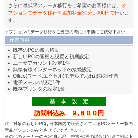
さらに最低限のデータ移行をご希望のお客様には、
オ
プションでデータ移行を追加料金30分1,000円で
行いま
す。
オプションのデータ移行をご要望の際には事前にご依頼下さい。
作業内容
既存のPCの撤去移動
新しいPCの開梱と設置と初期設定
ユーザアカウント設定1件
無線有線インターネットの接続設定
Office(ワード,エクセル)モデルであれば認証作業
電子メールの設定1件
既存プリンタの設定1台
基 本 設 定
訪問料込み ９,８００円
注：対象の新しいPCは日本国内で販売されているPCメーカー製の
新品パソコンのみとさせていただきます。
その他のメーカーのPCや展示品、中古PC等の場合は別途ご相談下