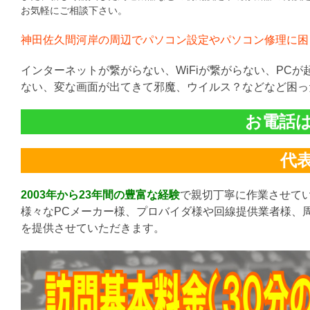
お気軽にご相談下さい。
神田佐久間河岸の周辺でパソコン設定やパソコン修理に困
インターネットが繋がらない、WiFiが繋がらない、PC
ない、変な画面が出てきて邪魔、ウイルス？などなど困っ
お電話は直
代表:
2003年から23年間の豊富な経験
で親切丁寧に作業させて
様々なPCメーカー様、プロバイダ様や回線提供業者様、
を提供させていただきます。