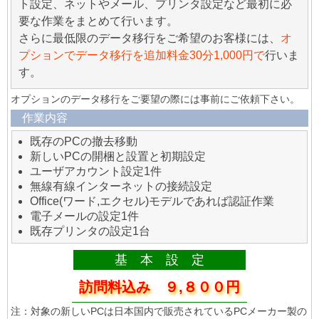
ト設定、ネットやメール、プリンタ設定など最初に必
要な作業をまとめて行います。
さらに最低限のデータ移行をご希望のお客様には、
オ
プションでデータ移行を追加料金30分1,000円で
行いま
す。
オプションのデータ移行をご要望の際には事前にご依頼下さい。
作業内容
既存のPCの撤去移動
新しいPCの開梱と設置と初期設定
ユーザアカウント設定1件
無線有線インターネットの接続設定
Office(ワード,エクセル)モデルであれば認証作業
電子メールの設定1件
既存プリンタの設定1台
基 本 設 定
訪問料込み ９,８００円
注：対象の新しいPCは日本国内で販売されているPCメーカー製の