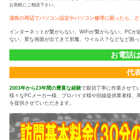
お気軽にご相談下さい。
湯島の周辺でパソコン設定やパソコン修理に困ったら、ど
インターネットが繋がらない、WiFiが繋がらない、PC
ない、変な画面が出てきて邪魔、ウイルス？などなど困っ
お電話は直
代表:
2003年から23年間の豊富な経験
で親切丁寧に作業させて
様々なPCメーカー様、プロバイダ様や回線提供業者様、
を提供させていただきます。