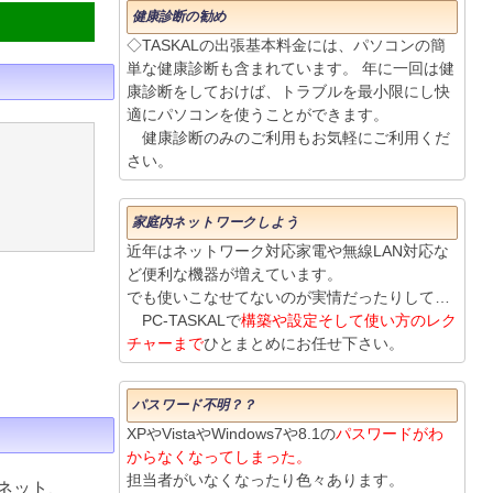
健康診断の勧め
◇TASKALの出張基本料金には、パソコンの簡
単な健康診断も含まれています。 年に一回は健
康診断をしておけば、トラブルを最小限にし快
適にパソコンを使うことができます。
健康診断のみのご利用もお気軽にご利用くだ
さい。
家庭内ネットワークしよう
近年はネットワーク対応家電や無線LAN対応な
ど便利な機器が増えています。
でも使いこなせてないのが実情だったりして…
PC-TASKALで
構築や設定そして使い方のレク
チャーまで
ひとまとめにお任せ下さい。
パスワード不明？？
XPやVistaやWindows7や8.1の
パスワードがわ
からなくなってしまった。
担当者がいなくなったり色々あります。
ネット、