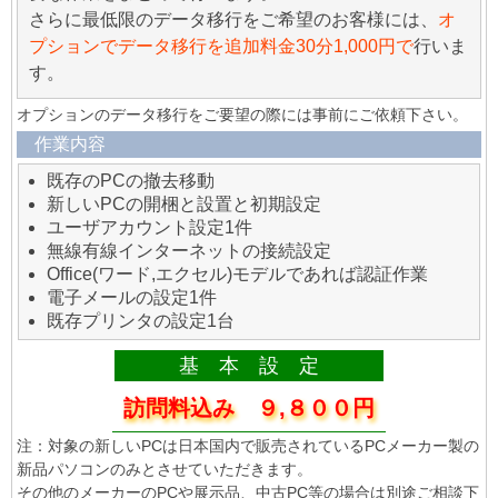
さらに最低限のデータ移行をご希望のお客様には、
オ
プションでデータ移行を追加料金30分1,000円で
行いま
す。
オプションのデータ移行をご要望の際には事前にご依頼下さい。
作業内容
既存のPCの撤去移動
新しいPCの開梱と設置と初期設定
ユーザアカウント設定1件
無線有線インターネットの接続設定
Office(ワード,エクセル)モデルであれば認証作業
電子メールの設定1件
既存プリンタの設定1台
基 本 設 定
訪問料込み ９,８００円
注：対象の新しいPCは日本国内で販売されているPCメーカー製の
新品パソコンのみとさせていただきます。
その他のメーカーのPCや展示品、中古PC等の場合は別途ご相談下