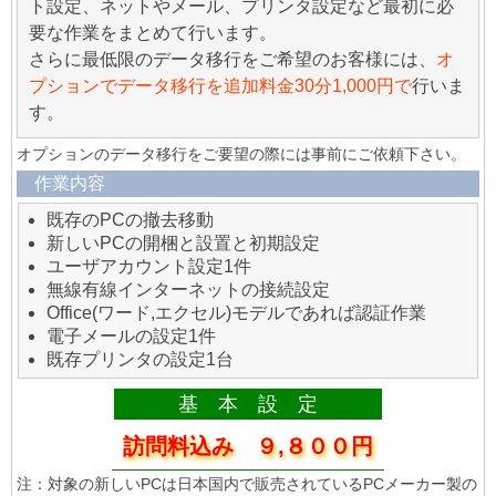
ト設定、ネットやメール、プリンタ設定など最初に必
要な作業をまとめて行います。
さらに最低限のデータ移行をご希望のお客様には、
オ
プションでデータ移行を追加料金30分1,000円で
行いま
す。
オプションのデータ移行をご要望の際には事前にご依頼下さい。
作業内容
既存のPCの撤去移動
新しいPCの開梱と設置と初期設定
ユーザアカウント設定1件
無線有線インターネットの接続設定
Office(ワード,エクセル)モデルであれば認証作業
電子メールの設定1件
既存プリンタの設定1台
基 本 設 定
訪問料込み ９,８００円
注：対象の新しいPCは日本国内で販売されているPCメーカー製の