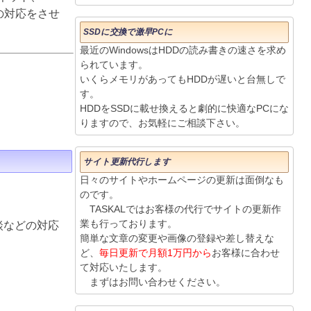
りの対応をさせ
SSDに交換で激早PCに
最近のWindowsはHDDの読み書きの速さを求め
られています。
いくらメモリがあってもHDDが遅いと台無しで
す。
HDDをSSDに載せ換えると劇的に快適なPCにな
りますので、お気軽にご相談下さい。
サイト更新代行します
日々のサイトやホームページの更新は面倒なも
のです。
TASKALではお客様の代行でサイトの更新作
業も行っております。
談などの対応
簡単な文章の変更や画像の登録や差し替えな
ど、
毎日更新で月額1万円から
お客様に合わせ
て対応いたします。
まずはお問い合わせください。