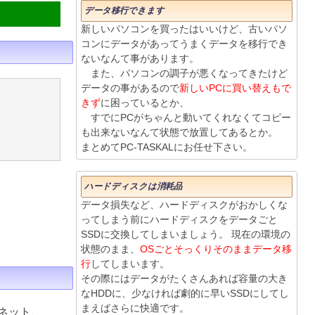
データ移行できます
新しいパソコンを買ったはいいけど、古いパソ
コンにデータがあってうまくデータを移行でき
ないなんて事があります。
また、パソコンの調子が悪くなってきたけど
データの事があるので
新しいPCに買い替えもで
きず
に困っているとか、
すでにPCがちゃんと動いてくれなくてコピー
も出来ないなんて状態で放置してあるとか。
まとめてPC-TASKALにお任せ下さい。
ハードディスクは消耗品
データ損失など、ハードディスクがおかしくな
ってしまう前にハードディスクをデータごと
SSDに交換してしまいましょう。 現在の環境の
状態のまま、
OSごとそっくりそのままデータ移
行
してしまいます。
その際にはデータがたくさんあれば容量の大き
なHDDに、少なければ劇的に早いSSDにしてし
まえばさらに快適です。
ネット、