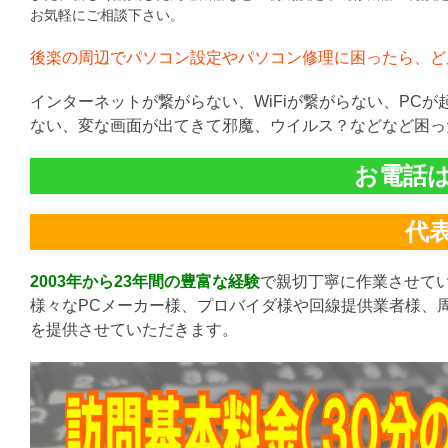
お気軽にご相談下さい。
後楽の周辺でパソコン設定やパソコン修理に困ったら、ど
インターネットが繋がらない、WiFiが繋がらない、PC
ない、変な画面が出てきて邪魔、ウイルス？などなど困っ
お電話は直
代表:
2003年から23年間の豊富な経験
で親切丁寧に作業させて
様々なPCメーカー様、プロバイダ様や回線提供業者様、
を提供させていただきます。