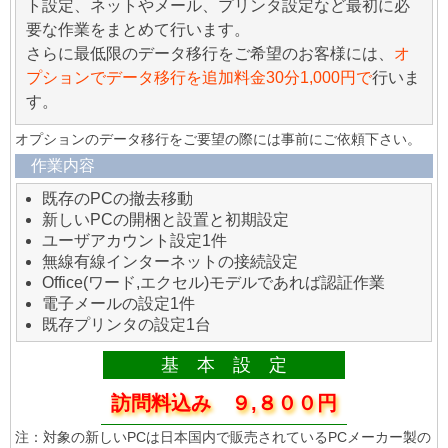
ト設定、ネットやメール、プリンタ設定など最初に必
要な作業をまとめて行います。
さらに最低限のデータ移行をご希望のお客様には、
オ
プションでデータ移行を追加料金30分1,000円で
行いま
す。
オプションのデータ移行をご要望の際には事前にご依頼下さい。
作業内容
既存のPCの撤去移動
新しいPCの開梱と設置と初期設定
ユーザアカウント設定1件
無線有線インターネットの接続設定
Office(ワード,エクセル)モデルであれば認証作業
電子メールの設定1件
既存プリンタの設定1台
基 本 設 定
訪問料込み ９,８００円
注：対象の新しいPCは日本国内で販売されているPCメーカー製の